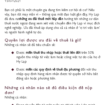
15/07/2021
Bạn có phải là một chuyên gia đang tìm kiếm cơ hội di cư? Nếu
vây, bạn rất may mắn vì – thông qua một đạo luật gần đây, Hy Lạp
đã đưa ra
những ưu đãi thuế mới hấp dẫn
hướng tới những cư dân
thuế nước ngoài đang xem xét việc chuyển đến Hy Lạp vì mục đích
nghề nghiệp. Ưu đãi thuế áp dụng cho cả cá nhân ở ‘vị trí việc làm’
và người hành nghề tự do.
Quyền lợi được ưu đãi về thuế là gìl?
Những cá nhân sẽ đủ tiêu chuẩn sẽ:
Được
miễn thuế thu nhập hoặc thuế liên đới
trên 50%
nguồn thu nhập từ việc làm hoặc công việc tự do của họ ở
Hy Lạp
Được
miễn các quy định về thuế địa phương
đối với thu
nhập quy định hàng năm nhận được từ quyền sở hữu bất
động sản hoặc phương tiện.
Những cá nhân nào sẽ đủ điều kiện để nộp
đơn?
Những cá nhân: