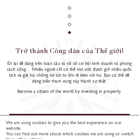
T
r
ở
t
h
à
n
h
C
ô
n
g
d
â
n
c
ủ
a
T
h
ế
g
i
ớ
i
!
Đi lại dễ dàng trên toàn cầu và vô số cơ hội kinh doanh và phong
cách sống… Nhiều người chỉ có thể mơ ước được giữ nhiều quốc
tịch và gặt hái những lợi ích to lớn đi kèm với họ. Bạn có thể dễ
dàng biến tham vọng này thành sự thật.
Become a citizen of the world by investing in property.
GIẢI THÍCH CÁC CHƯƠNG TRÌNH QUỐC
We are using cookies to give you the best experience on our
TỊCH
website.
You can find out more about which cookies we are using or switch