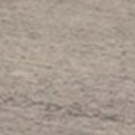
Xác Định Nơi Cư Trú Mơ Ước
Của Bạn.