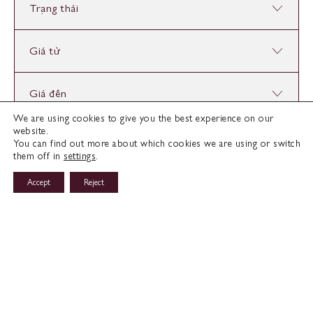
Trạng thái
Giá từ
Giá đến
We are using cookies to give you the best experience on our
website.
Tìm kiếm
You can find out more about which cookies we are using or switch
them off in
settings
.
Accept
Reject
Hỏi về Hỗ Trợ Phát Triển Bất Động Sản
C
h
à
o
M
ừ
n
g
Đ
ế
n
V
ớ
i
B
ấ
t
Đ
ộ
n
g
S
ả
n
V
e
l
m
e
n
t