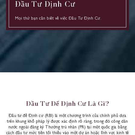
Đầu Tư Định Cư
Mọi thứ bạn cần biết về việc Đầu Tư Định Cư.
Đ
ầ
u
T
ư
Đ
ể
Đ
ị
n
h
C
ư
L
à
G
ì
?
Đầu tư để Định cư (RBI) là một chương trình của chính phủ dựa
trên khung khổ pháp lý được xác định rõ ràng, trong đó công dân
nước ngoài đăng ký Thường trú nhân (PR) tại một quốc gia bằng
cách đầu tư mức tiền tối thiểu vào một dự án hoặc lĩnh vực kinh tế