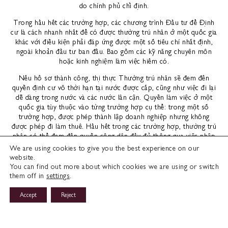
do chính phủ chỉ định.
Trong hầu hết các trường hợp, các chương trình Đầu tư để Định
cư là cách nhanh nhất để có được thường trú nhân ở một quốc gia
khác với điều kiện phải đáp ứng được một số tiêu chí nhất định,
ngoài khoản đầu tư ban đầu. Bao gồm các kỹ năng chuyên môn
hoặc kinh nghiệm làm việc hiếm có.
Nếu hồ sơ thành công, thị thực Thường trú nhân sẽ đem đến
quyền định cư vô thời hạn tại nước được cấp, cũng như việc đi lại
dễ dàng trong nước và các nước lân cận. Quyền làm việc ở một
quốc gia tùy thuộc vào từng trường hợp cụ thể: trong một số
trường hợp, được phép thành lập doanh nghiệp nhưng không
được phép đi làm thuê. Hầu hết trong các trường hợp, thường trú
nhân có thể đem đến quyền công dân đầy đủ thông qua việc nhập
tịch bằng cách cư trú liên tục trong một số năm nhất định.
We are using cookies to give you the best experience on our
website.
You can find out more about which cookies we are using or switch
them off in
settings
.
Làm Thế Nào Bạn Có Thể Hưởng Lợi
Accept
Reject
Hỏi về Hỗ Trợ Phát Triển Bất Động Sản
Từ Chương Trình Định Cư?