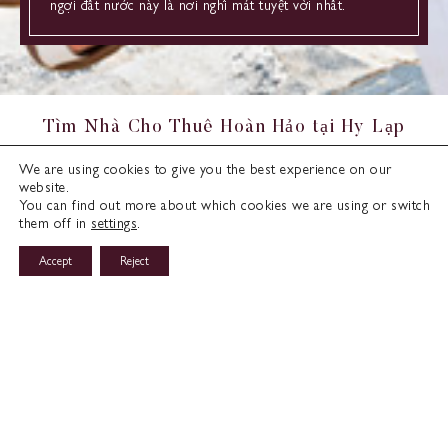
ngợi đất nước này là nơi nghỉ mát tuyệt vời nhất.
Tìm Nhà Cho Thuê Hoàn Hảo tại Hy Lạp
We are using cookies to give you the best experience on our
Quốc gia
website.
You can find out more about which cookies we are using or switch
them off in
settings
.
Thành phố
Accept
Reject
Hỏi về các bất động sản cho thuê
Cho Thuê
Số phòng ngủ
Giá đến