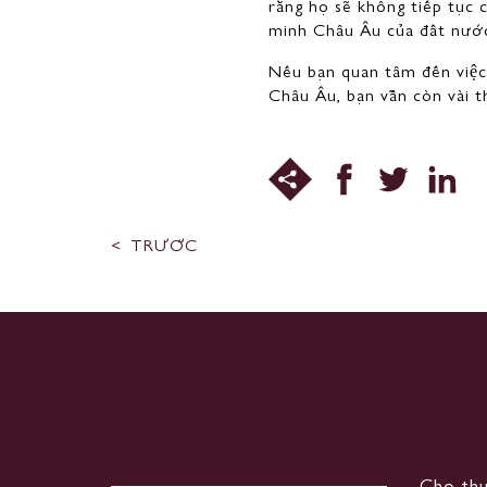
rằng họ sẽ không tiếp tục 
minh Châu Âu của đất nướ
Nếu bạn quan tâm đến việc
Châu Âu, bạn vẫn còn vài t
TRƯỚC
Cho th