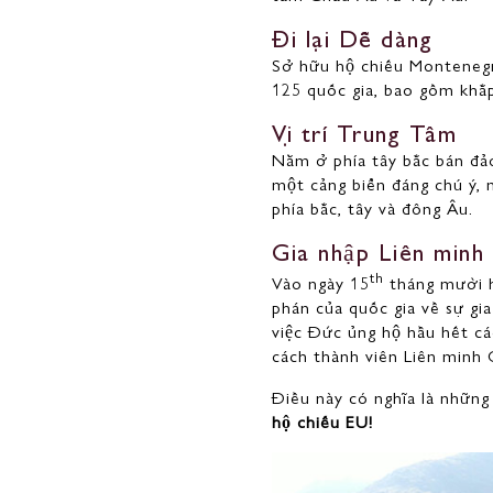
Đi lại Dễ dàng
Sở hữu hộ chiếu Monteneg
125 quốc gia, bao gồm khắp
Vị trí Trung Tâm
Nằm ở phía tây bắc bán đảo
một cảng biển đáng chú ý, 
phía bắc, tây và đông Âu.
Gia nhập Liên minh
th
Vào ngày 15
tháng mười h
phán của quốc gia về sự gi
việc Đức ủng hộ hầu hết cá
cách thành viên Liên minh
Điều này có nghĩa là nhữn
hộ chiếu EU!