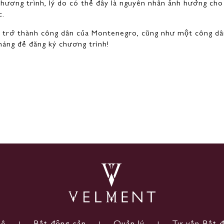
chương trình, lý do có thể đây là nguyên nhân ảnh hưởng cho 
c.
 trở thành công dân của Montenegro, cũng như một công dân
háng để đăng ký chương trình!
uê
Bất động sản
Quản lý
Tư vấn Bất 