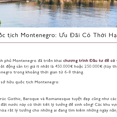
c tịch Montenegro: Ưu Đãi Có Thời H
nh phủ Montenegro đã triển khai
chương trình Đầu tư để có
ất động sản trị giá ít nhất là 450.000€ hoặc 250.000€ (tùy t
negro trong khoảng thời gian từ 6-8 tháng.
ệc sở hữu quốc tịch Montenegro:
​​trúc Gothic, Baroque và Romanesque tuyệt đẹp cũng như các 
đất nước này có thời tiết lý tưởng để sinh sống! Các khu vự
hòa rất lý tưởng cho những ai đang tìm kiếm những ngày nắn