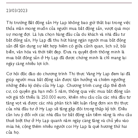
23/03/2023
Thị trường Bất động sản Hy Lạp không bao giờ thất bại trong việc
thỏa mãn mong muốn của người mua bất động sản, vượt quá mọi
sự mong đợi. Là lựa chọn hàng đầu của du khách và nhà đầu tư
bất động sản, Hy Lạp đã thu hút hàng ngàn người mua bất động
sản để tận dụng sự kết hợp hiếm có giữa cảnh quan, lịch sử, bãi
biển, văn hóa và thời tiết đẹp. Đưa ra quyết định thông minh là
mua bất động sản ở Hy Lạp đã được chứng minh là chỉ mang lại
ngày càng nhiều lợi ích.
Cơ hội độc đáo do chương trình Thị thực Vàng Hy Lạp đem lại đã
giúp người mua bất động sản được tận hưởng và chiêm ngưỡng
những điều kỳ diệu của Hy Lạp. Chương trình cung cấp thẻ định
cư, có quyền gia hạn mỗi 5 năm, thông qua việc mua bất động sản
với giá tối thiểu là 250.000 euro, khiến nhu cầu của các nhà đầu tư
tăng vọt và được các nhà phân tích kết luận rằng đơn xin thị thực
của nhà đầu tư ở Hy Lạp sẽ tăng gấp đôi trong thập kỷ tới. Điều
cần lưu ý đối với các nhà đầu tư bất động sản tiềm năng là nhu cầu
thuê biệt thự ở Hy Lạp quanh năm ngày càng tăng và chủ yếu vào
mùa hè, cộng thêm nhiều người coi Hy Lạp là quê hương thứ hai
của họ.