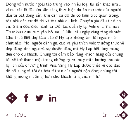
Dòng vốn nước ngoài tập trung vào nhiều loại tài sản khác nhau,
ví dụ: các lô đất lớn sẵn sàng thực hiện dự án mơ ước của người
đầu tư bất động sản, khu dân cư đô thị có kiến trúc quan trọng,
tòa nhà dân cư đô thị và tòa nhà du lịch. Chuyên gia đầu tư định
cư, Giám đốc điều hành và Đối tác quản lý tại Velment, Yiannos
Trisokkas đưa ra tuyên bố sau: ” Nhu cầu ngày càng tăng về việc
Cho thuê Biệt thự Cao cấp ở Hy Lạp không làm tôi ngạc nhiên
chút nào. Mọi người đánh giá cao và yêu thích việc thưởng thức vẻ
đẹp đáng kinh ngạc và sự duyên dáng mà Hy Lạp hết lòng mang
đến cho du khách. Chúng tôi đảm bảo rằng khách hàng của chúng
tôi sẽ trở thành một trong những người may mắn hưởng thụ các
lợi ích của chương trình Visa Vàng Hy Lạp được thiết kế độc đáo
để bổ sung và tối đa hóa tài sản của người nộp đơn; chúng tôi
không mong muốn gì hơn cho khách hàng của mình.”
TRƯỚC
TIẾP THEO