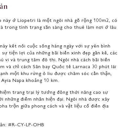
ả
n
p này ở Liopetri là một ngôi nhà gỗ rộng 100m2, có
à trong tình trạng sẵn sàng cho thuê làm nơi ở lâu
này kết nối cuộc sống hàng ngày với sự yên bình
sự tiện lợi của những bãi biển xinh đẹp gần kề, các
ú vị và trung tâm đô thị. Ngôi nhà cách bãi biển
km và chỉ cách Sân bay Quốc tế Larnaca 30 phút lái
ạnh một khu rừng ô liu được chăm sóc cẩn thận,
g Ayia Napa khoảng 10 km.
hiệm trang trại lý tưởng đồng thời nâng cao sự
ới những điểm nhấn hiện đại. Ngôi nhà được xây
ha trộn giữa phong cách và vật liệu cổ điển địa
Sản:
#R-CY-LP-OHB