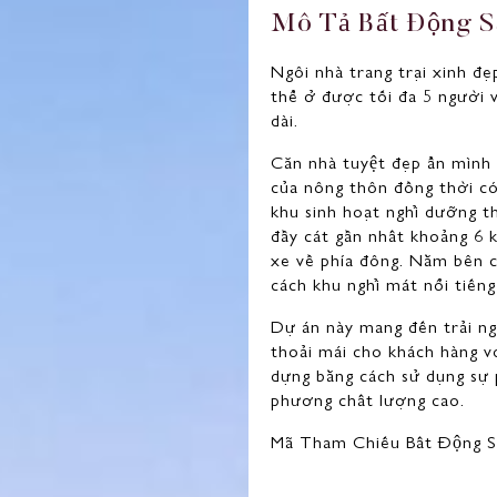
M
ô
T
ả
B
ấ
t
Đ
ộ
n
g
S
Ngôi nhà trang trại xinh đẹ
thể ở được tối đa 5 người v
dài.
Căn nhà tuyệt đẹp ẩn mình 
của nông thôn đồng thời có 
khu sinh hoạt nghỉ dưỡng th
đầy cát gần nhất khoảng 6 
xe về phía đông. Nằm bên c
cách khu nghỉ mát nổi tiến
Dự án này mang đến trải ng
thoải mái cho khách hàng v
dựng bằng cách sử dụng sự p
phương chất lượng cao.
Mã Tham Chiếu Bất Động 