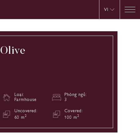
VI
Olive
Loại:
Phòng ngủ:
Farmhouse
3
Uncovered:
Covered:
2
2
60 m
100 m