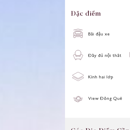
Đ
ặ
c
đ
i
ể
m
Bãi đậu xe
Đầy đủ nội thất
Kính hai lớp
View Đồng Quê