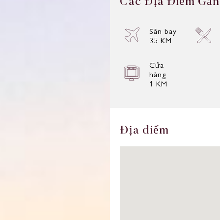
C
á
c
Đ
ị
a
Đ
i
ể
m
G
ầ
n
Sân bay
35 KM
Cửa
hàng
1 KM
Đ
ị
a
đ
i
ể
m